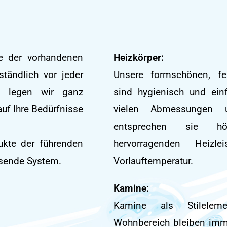
se der vorhandenen
Heizkörper:
ständlich vor jeder
Unsere formschönen, fert
bei legen wir ganz
sind hygienisch und einf
uf Ihre Bedürfnisse
vielen Abmessungen 
entsprechen sie hö
dukte der führenden
hervorragenden Heizl
ssende System.
Vorlauftemperatur.
Kamine:
Kamine als Stilelem
Wohnbereich bleiben immer