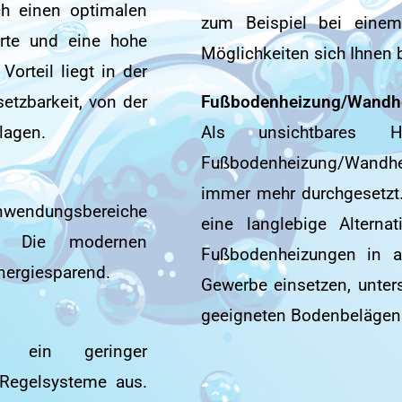
ch einen optimalen
zum Beispiel bei einem
erte und eine hohe
Möglichkeiten sich Ihnen 
Vorteil liegt in der
etzbarkeit, von der
Fußbodenheizung/Wandh
lagen.
Als unsichtbares 
Fußbodenheizung/Wandh
immer mehr durchgesetzt. 
Anwendungsbereiche
eine langlebige Altern
g. Die modernen
Fußbodenheizungen in a
nergiesparend.
Gewerbe einsetzen, unter
geeigneten Bodenbelägen
nd ein geringer
Regelsysteme aus.