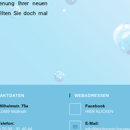
ienung Ihrer neuen
ollten Sie doch mal
AKTDATEN
WEBADRESSEN
Wilhelmstr. 75a
Facebook
42489 Wülfrath
HIER KLICKEN
Telefon:
E-Mail:
0 20 58 - 91 40 44
info@teichmann-hauste