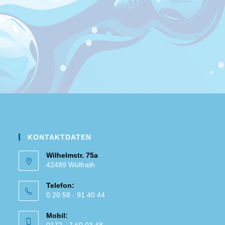
KONTAKTDATEN
Wilhelmstr. 75a
42489 Wülfrath
Telefon:
0 20 58 - 91 40 44
Mobil: