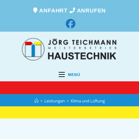
ANFAHRT
ANRUFEN
MENÜ
>
Leistungen
>
Klima und Lüftung